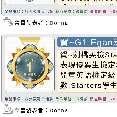
成績：第三名恭
榮譽事項：校外競賽與活動
發佈單位：教導處
建立時間：2025
榮譽發表者：Donna
瀏覽次數：442
賀~G1 Ega
Starters
賀~劍橋英檢Sta
表現優異生檢定
兒童英語檢定級
數:Starters
現:G1Egan滿
榮譽事項：校外競賽與活動
發佈單位：教導處
建立時間：2025
校內獎學金一千
榮譽發表者：Donna
瀏覽次數：327
Egan小朋友喔!