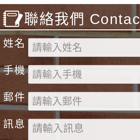
之光,也是福小
嵎,G5APhoeb
聯絡我們 Contact
妍,G5ACind
SilverAward
姓名
手機
郵件
訊息