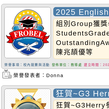
2025 English
Contest
組別Group獲
StudentsGr
OutstandingA
陳兆頡優等
GoldenAward
榮譽事項：校內競賽與活動
發佈單位：教導處
建立時間：2025
甲等SilverAwa
榮譽發表者：Donna
瀏覽次數：427
宥弘,G2ALind
綝,G2APhoeb
狂賀~G3 He
琪,G1ASamue
2025 GME
狂賀~G3Herr