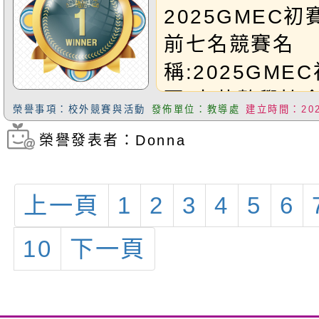
4中年級特優
全台前七名
2025GMEC
OutstandingA
前七名競賽名
朱宇熙,G3ARi
稱:2025GME
GoldenAwar
區/中華數學協
揚,G3AJimmy
榮譽事項：校外競賽與活動
發佈單位：教導處
建立時間：2025
生:G3Herry
璟,G3ADora
榮譽發表者：Donna
瀏覽次數：448
數組金獎(全台
SilverAward
區數學組銅獎Ha
馥宇Grade5-
上一頁
1
2
3
4
5
6
的表現，將代表
OutstandingA
8/15-8/19G
10
下一頁
劉芩瑄優等
精英賽(香港總
GoldenAward
Harry小朋友
芊宇,G6ADam