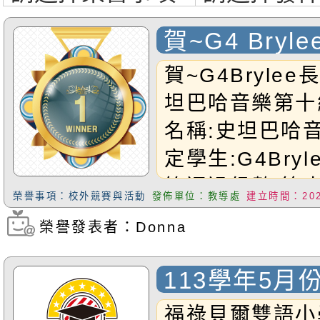
賀~G4 Bryl
過史坦巴哈音
賀~G4Bryle
檢定
坦巴哈音樂第十
名稱:史坦巴哈
定學生:G4Bryl
笛通過級數:第
榮譽事項：校外競賽與活動
發佈單位：教導處
建立時間：2025
Brylee小朋友~
榮譽發表者：Donna
瀏覽次數：319
113學年5
福祿貝爾雙語小