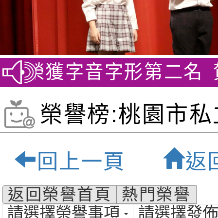
 榮獲字音字形第二名
賀~劍
榮譽榜:桃園市私
貝爾雙語小學-桃
回上一頁
返
質雙語小學
返回榮譽首頁
熱門榮譽
請選擇榮譽事項
請選擇發