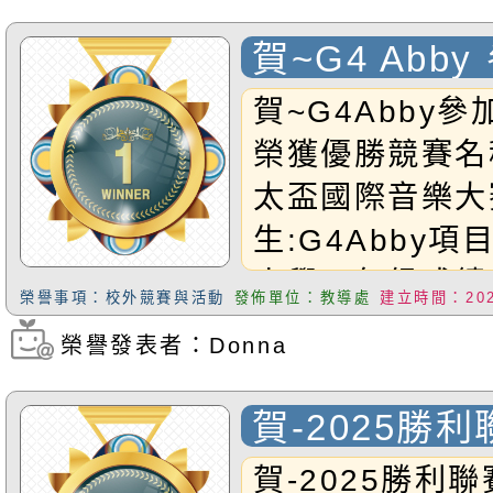
賀~G4 Abb
比賽榮獲優勝
賀~G4Abby
榮獲優勝競賽名稱
太盃國際音樂大
生:G4Abby項
小學四年級成績
榮譽事項：校外競賽與活動
發佈單位：教導處
建立時間：2025
恭禧Abby同學!
榮譽發表者：Donna
瀏覽次數：332
賀-2025勝利
Victory Le
賀-2025勝利聯