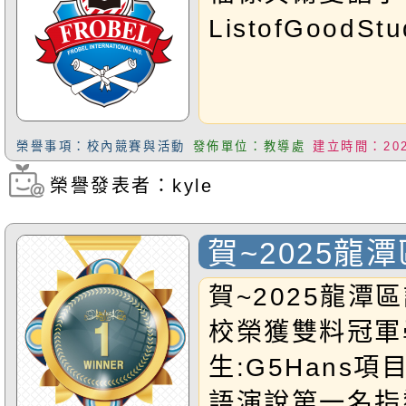
ListofGoodStu
榮譽事項：校內競賽與活動
發佈單位：教導處
建立時間：2025
榮譽發表者：kyle
瀏覽次數：312
賀~2025龍
賽 本校榮獲
賀~2025龍潭
校榮獲雙料冠軍
生:G5Hans項
語演說第一名指