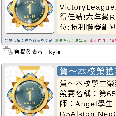
賽 奪得佳績!
VictoryLea
得佳績!六年級Ro
位:勝利聯賽組
軍聯賽U12組名
榮譽事項：校外競賽與活動
發佈單位：教導處
建立時間：2025
禧得獎的同學！
榮譽發表者：kyle
瀏覽次數：656
賀～本校榮獲
三名
賀～本校學生榮
競賽名稱：第6
師：Angel學生
G5Alston,NeoG