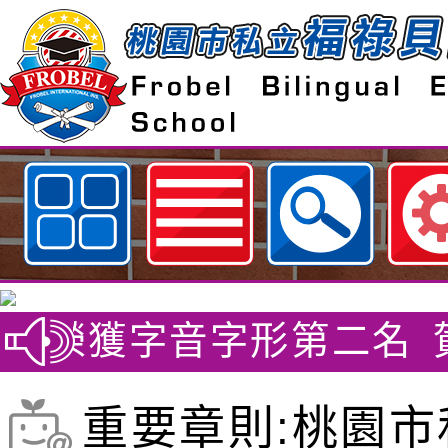
歡迎參觀：桃園市私立福祿貝爾雙
 榮獲字音字形第二名
賀~
重要章則:桃園市