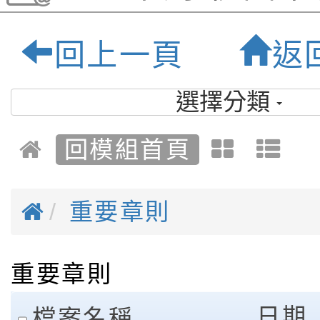
祿貝爾雙語小學-
回上一頁
返
優質雙語小學
選擇分類
回模組首頁
重要章則
重要章則
clickAll
日期
檔案名稱