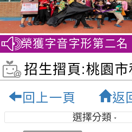
賽 榮獲字音字形第二名
賀
招生摺頁:桃園市
祿貝爾雙語小學-
回上一頁
返
優質雙語小學
選擇分類