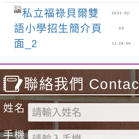
私立福祿貝爾雙
2022-02-
語小學招生簡介頁
09
面_2
11:26:50
聯絡我們 Contact
姓名
手機