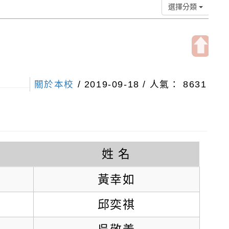
選擇分類
開
啟
關於本校
/ 2019-09-18 / 人氣： 8631
上
方
區
塊
姓 名
黃幸如
邱奕祺