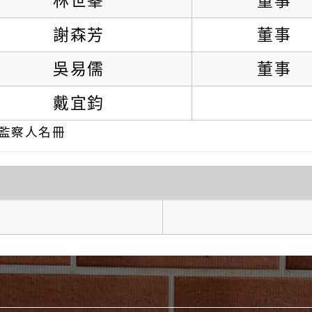
林世峯
董事
謝森芳
董事
吳易儒
董事
戴宜鈞
監察人名冊