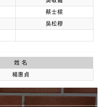
吳敬義
蔡士樑
吳松穆
姓 名
楊惠貞