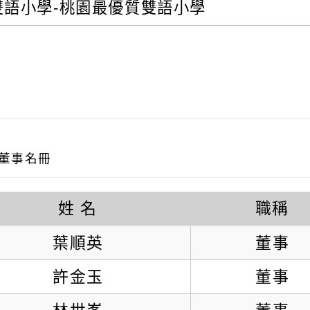
雙語小學-桃園最優質雙語小學
董事名冊
姓 名
職稱
葉順英
董事
許金玉
董事