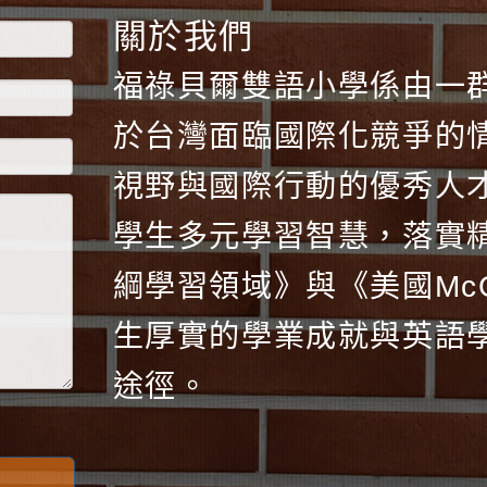
關於我們
福祿貝爾雙語小學係由一
於台灣面臨國際化競爭的
視野與國際行動的優秀人
學生多元學習智慧，落實
綱學習領域》與《美國McGr
生厚實的學業成就與英語
途徑。