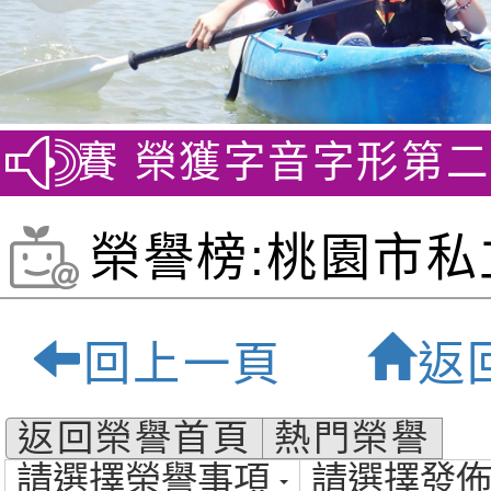
文競賽 榮獲字音字形第二名
榮譽榜:桃園市私
貝爾雙語小學-桃
回上一頁
返
質雙語小學
返回榮譽首頁
熱門榮譽
請選擇榮譽事項
請選擇發