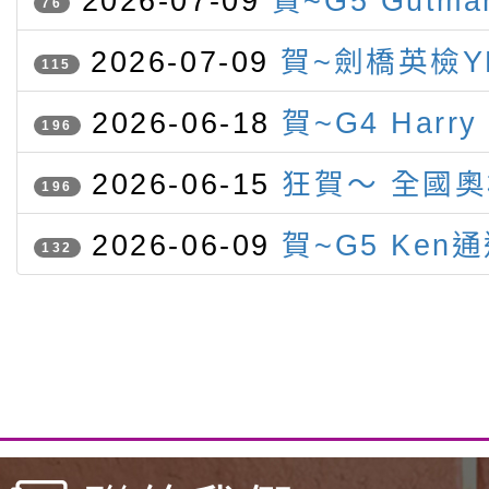
2026-07-09
賀~G5 Gutm
76
競賽 榮獲字音字形第二名
2026-07-09
賀~劍橋英檢Y
115
認證 表現優異（滿盾牌）名單
2026-06-18
賀~G4 Harry
196
Gutmann參加IMC榮獲一銀
2026-06-15
狂賀～ 全國
196
灣參賽
競賽 本校學生勇奪三金三銀一
2026-06-09
賀~G5 Ken
132
級聽力與閱讀檢定