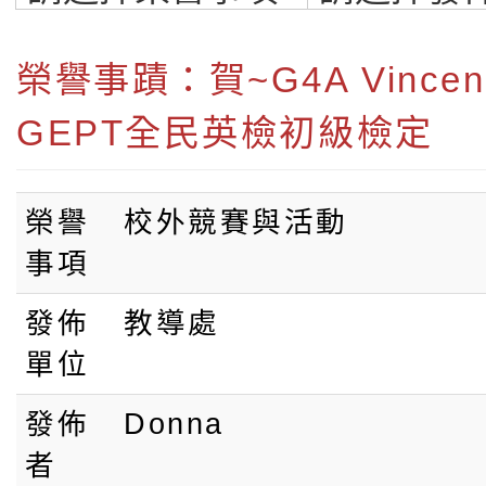
雙語小學-桃園最
語小學
榮譽事蹟：賀~G4A Vince
GEPT全民英檢初級檢定
榮譽
校外競賽與活動
事項
發佈
教導處
單位
發佈
Donna
者