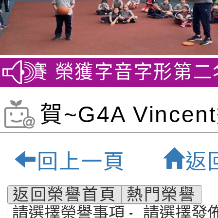
競賽 榮獲字音字形第二名
賀~G4A Vince
GEPT全民英檢
回上一頁
返
定:桃園市私立福
返回榮譽首頁
熱門榮譽
請選擇榮譽事項
請選擇發