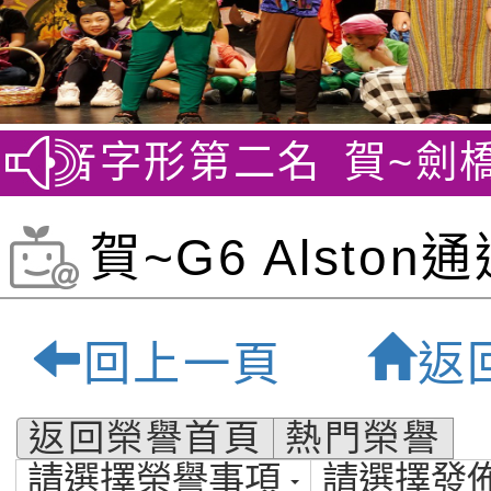
字音字形第二名
賀~劍橋英
賀~G6 Alston
ITS Python證
回上一頁
返
園市私立福祿貝
返回榮譽首頁
熱門榮譽
請選擇榮譽事項
請選擇發