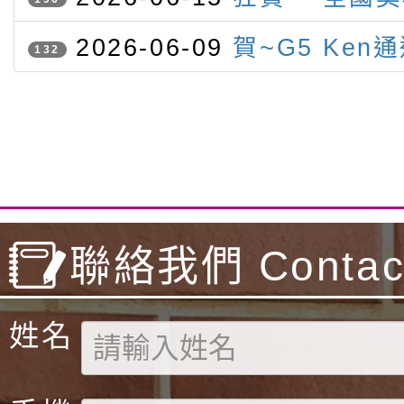
灣參賽
競賽 本校學生勇奪三金三銀一
2026-06-09
賀~G5 Ken
132
級聽力與閱讀檢定
聯絡我們 Contact
姓名