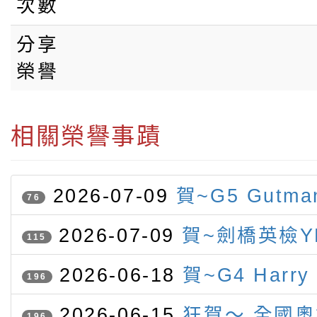
次數
分享
榮譽
相關榮譽事蹟
2026-07-09
賀~G5 Gutm
76
競賽 榮獲字音字形第二名
2026-07-09
賀~劍橋英檢Y
115
認證 表現優異（滿盾牌）名單
2026-06-18
賀~G4 Harry
196
Gutmann參加IMC榮獲一銀
2026-06-15
狂賀～ 全國
196