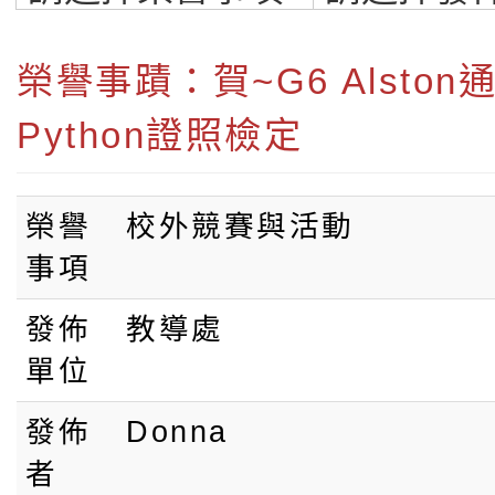
小學-桃園最優質
學
榮譽事蹟：賀~G6 Alston
Python證照檢定
榮譽
校外競賽與活動
事項
發佈
教導處
單位
發佈
Donna
者