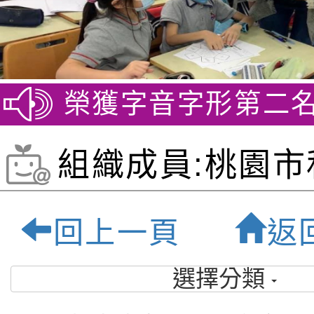
競賽 榮獲字音字形第二名
賀
組織成員:桃園市
祿貝爾雙語小學-
回上一頁
返
優質雙語小學
選擇分類