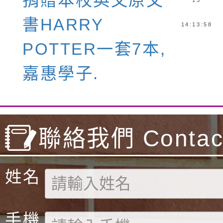
捐贈本校英文原文
13
書HARRY
14:13:58
POTTER一套7本,
嘉惠學子.
聯絡我們 Contact
姓名
手機