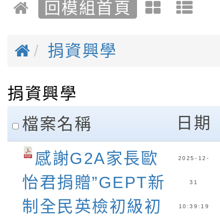
回模組首頁
捐資興學
捐資興學
clickAll
日期
檔案名稱
感謝G2A家長歐
2025-12-
怡君捐贈”GEPT新
31
制全民英檢初級初
10:39:19