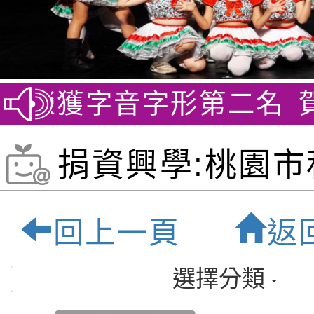
 榮獲字音字形第二名
賀~
捐資興學:桃園市
祿貝爾雙語小學-
回上一頁
返
優質雙語小學
選擇分類