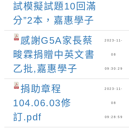
試模擬試題10回滿
分”2本，嘉惠學子
感謝G5A家長蔡
2023-11-
畯霖捐贈中英文書
08
乙批,嘉惠學子
09:30:29
捐助章程
2023-11-
104.06.03修
08
訂.pdf
09:28:59