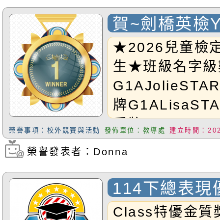
以及Gutmann
賀~劍橋英檢
語認證 表現
★2026兒童檢
牌）名單
生★班級名字級
G1AJolieST
牌G1ALisaST
盾牌
榮譽事項：校外競賽與活動
發佈單位：教導處
建立時間：2026
G2ATatianna
榮譽發表者：Donna
瀏覽次數：118
滿盾牌
G2ADonnaST
114下總表
盾牌
Class特優金質獎
G1ACaesarS