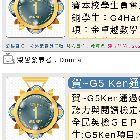
金三銀一銅
賽本校學生勇奪
也預祝他們參加
銅學生：G4Ha
順利！
項：金卓越數學
卓越金獎第一名
榮譽事項：校外競賽與活動
發佈單位：教導處
建立時間：2026
四年級奧數銀質
榮譽發表者：Donna
瀏覽次數：205
王四年級銀牌獎
G4Nini項目
賀~G5 Ken
越數學王四年級
中級聽力與閱
賀~G5Ken通過
奧數挑戰王四年
聽力與閱讀檢定
奬學生：G5Gut
全民英檢ＧＥＰ
與獎項：金卓越
生:G5Ken項
級金卓越金獎第