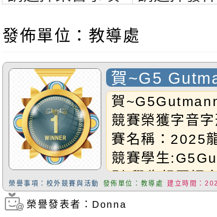
發佈單位：教導處
賀~G5 Gut
文競賽 榮獲
賀~G5Gutma
二名
競賽榮獲字音字
賽名稱：2025
競賽學生:G5Gu
別:學生組國語
榮譽事項：校外競賽與活動
發佈單位：教導處
建立時間：2026
成績:第二名指
榮譽發表者：Donna
瀏覽次數：81
師:Tr.Sarah恭禧