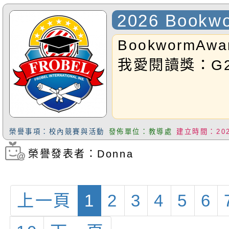
生共獲12金4銀
2026 Bookwo
的Harry即是
BookwormAward
名喔!獎項:金牌
我愛閱讀獎：G2Do
四年級第三名)恭
~
榮譽事項：校內競賽與活動
發佈單位：教導處
建立時間：2026
榮譽發表者：Donna
瀏覽次數：73
上一頁
1
2
3
4
5
6