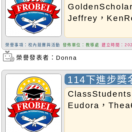
GoldenScholar
盾牌G3AEllie
Jeffrey，KenR
盾牌G2AMomo
滿盾牌
G2AJimmyM
榮譽事項：校內競賽與活動
發佈單位：教導處
建立時間：2026
牌G2AGinoM
榮譽發表者：Donna
瀏覽次數：74
牌G3AJayFL
114下進步獎
G3ALindaFL
註1以上學生，
ClassStudent
開學典禮公開表
Eudora，Thea
生一千元獎學金
牌即得滿分；以