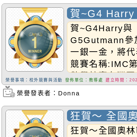
賀~G4 Harry
Gutmann參
賀~G4Harry與
一銀一金，將
G5Gutmann
參賽
一銀一金，將代
競賽名稱:IMC
數學競賽台灣區
榮譽事項：校外競賽與活動
發佈單位：教導處
建立時間：2026
G4Harry組別
榮譽發表者：Donna
瀏覽次數：201
績:銀牌獎(第38
生:G5Gutma
狂賀～ 全國
級組成績:金牌獎
理競賽 本校
狂賀～全國奧林
禧Harry與Gut