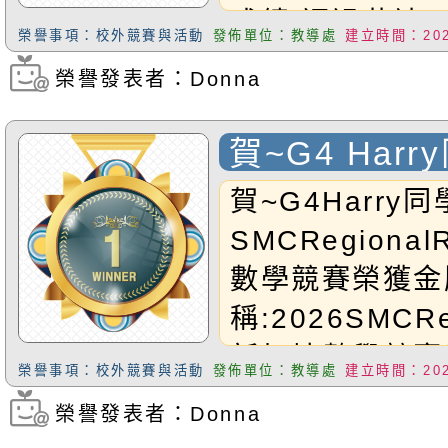
成績:通過恭禧K
戰王五年級奧數
榮譽事項：校外競賽與活動
發佈單位：教導處
建立時間：2026
以上獲獎同學！
榮譽發表者：Donna
瀏覽次數：137
賀~G4 Har
SMC Region
賀~G4Harry
加坡數學競賽
SMCRegiona
數學競賽榮獲金
稱:2026SMCRe
新加坡數學競賽
榮譽事項：校外競賽與活動
發佈單位：教導處
建立時間：2026
生:G4Harry
榮譽發表者：Donna
瀏覽次數：701
賽台灣考生非常