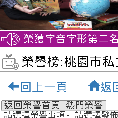
賽 榮獲字音字形第二名
賀~
榮譽榜:桃園市私
貝爾雙語小學-桃
回上一頁
返
質雙語小學
返回榮譽首頁
熱門榮譽
請選擇榮譽事項
請選擇發