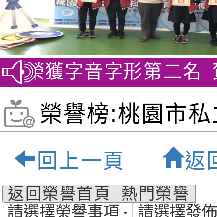
 榮獲字音字形第二名
賀~劍
榮譽榜:桃園市私
貝爾雙語小學-桃
回上一頁
返
質雙語小學
返回榮譽首頁
熱門榮譽
請選擇榮譽事項
請選擇發