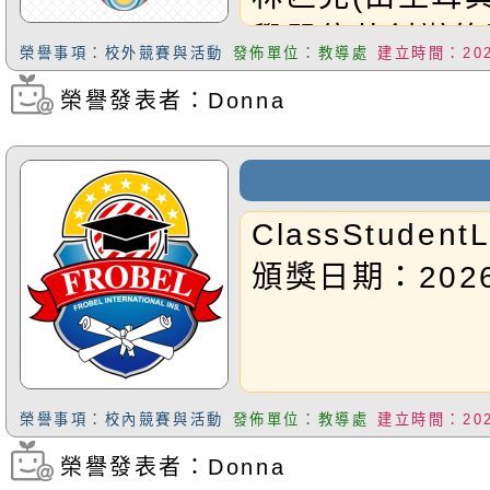
學單位共創辦的
榮譽事項：校外競賽與活動
發佈單位：教導處
建立時間：2026
SigmaMathOly
榮譽發表者：Donna
瀏覽次數：409
屆在台灣舉行)
生:G4Harry
級成績:全球44
ClassStudentL
者,Harry榮獲
頒獎日期：2026.
恭禧Harry同學!
榮譽事項：校內競賽與活動
發佈單位：教導處
建立時間：2026
榮譽發表者：Donna
瀏覽次數：151