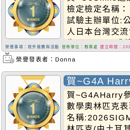
檢定檢定名稱：
試驗主辦單位:
人日本台灣交流
生:G5Smile
榮譽事項：校外競賽與活動
發佈單位：教導處
建立時間：2026
合格恭禧Smile
榮譽發表者：Donna
瀏覽次數：247
賀~G4A Har
SIGMA數學
賀~G4AHarry
表現優異
數學奧林匹克表
名稱:2026SI
林匹克(由土耳