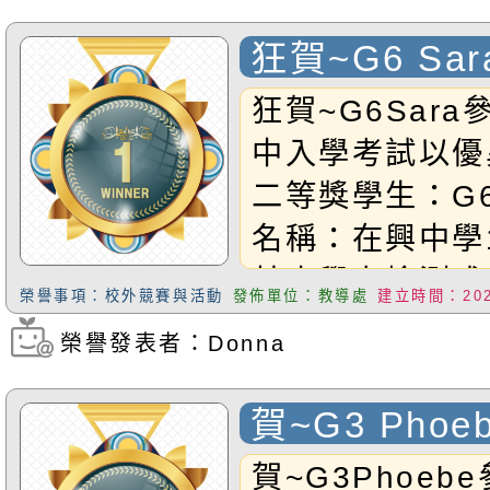
狂賀~G6 Sa
私中入學考試
狂賀~G6Sar
績 榮獲二等
中入學考試以優
二等獎學生：G6
名稱：在興中學
基本學力檢測成
榮譽事項：校外競賽與活動
發佈單位：教導處
建立時間：2026
（前十名)恭禧S
榮譽發表者：Donna
瀏覽次數：1145
福小以妳為榮！
賀~G3 Phoe
12屆超越盃 
賀~G3Phoeb