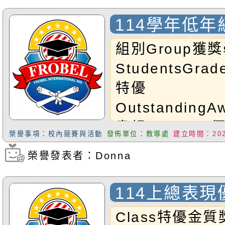
賽四年級優等獎恭
114學年低
朋友~
比賽
組別Group獲
StudentsGra
特優
Outstanding
書緹Tatianna
榮譽事項：校內競賽與活動
發佈單位：教導處
建立時間：2026
GoldenAwar
榮譽發表者：Donna
瀏覽次數：198
Momo；G2A何
甲等SilverAw
114上總表
妮Lisa；G1A
Class特優金質獎