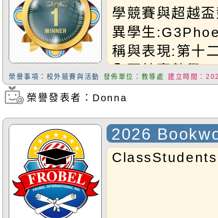
學獎
學競賽與超越盃
異學生:G3Pho
稱與表現:第十
全國競賽數學T&
榮譽事項：校外競賽與活動
發佈單位：教導處
建立時間：2026
學獎恭禧Phoe
榮譽發表者：Donna
瀏覽次數：204
2026 Bookw
Award of Fe
ClassStudent