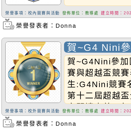
榮譽事項：校內競賽與活動
發佈單位：教導處
建立時間：2026
榮譽發表者：Donna
瀏覽次數：142
賀~G4 Nin
學競賽與超越
賀~G4Nini
現優異
賽與超越盃競賽
生:G4Nini競
第十二屆超越盃
文閱讀素養四年
榮譽事項：校外競賽與活動
發佈單位：教導處
建立時間：2026
賽名稱與表現:
榮譽發表者：Donna
瀏覽次數：235
IMC國際數學