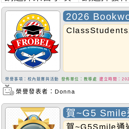
2026 Bookw
of March
ClassStudent
榮譽事項：校內競賽與活動
發佈單位：教導處
建立時間：2026
榮譽發表者：Donna
瀏覽次數：113
賀~G5 Smi
五級檢定
賀~G5Smile