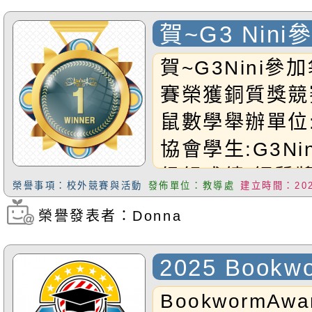
Resi甲等Silve
賀~G3 Nin
蔡聿甯Nina；
學競賽 榮獲
賀~G3Nini
Ryan；G1A曹
賽榮獲銅質獎競
EdwardGrad
鼠數學舉辦單位
特優
協會學生:G3Ni
Outstanding
級組成績:銅質獎
羽希Rita優等
榮譽事項：校外競賽與活動
發佈單位：教導處
建立時間：2025
小朋友~
GoldenAwar
榮譽發表者：Donna
瀏覽次數：312
Kobe甲等
2025 Bookwo
SilverAward
Vincent；G4
BookwormAward