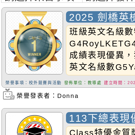
2025 劍橋英檢
班級英文名級數
G4RoyLKETG
成績表現優異，獲頒
英文名級數G5Y
2000元G6Pho
榮譽事項：校外競賽與活動
發佈單位：教導處
建立時間：2025
優異，獲頒校內獎
榮譽發表者：Donna
瀏覽次數：312
金2000元G5M
金2000元G6Ar
113下總表
現優異，獲頒校內
Class特優金質獎