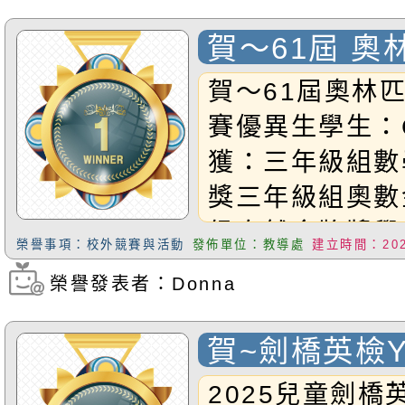
賀～61屆 奧
競賽 表現優
賀～61屆奧林
賽優異生學生：G
獲：三年級組數
獎三年級組奧數
級自然金牌獎學
榮譽事項：校外競賽與活動
發佈單位：教導處
建立時間：2025
G3Andy榮獲
榮譽發表者：Donna
瀏覽次數：5671
數銅質獎學生：G
獲：三年級組奧
賀~劍橋英檢
生：G4Gutma
語認證 表現
2025兒童劍橋