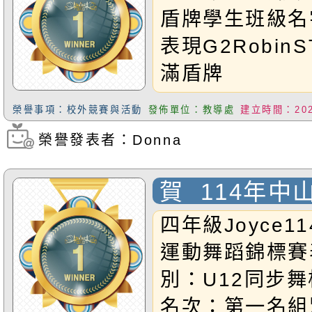
年級組數學金卓
牌）名單
盾牌學生班級名
級奧數銅質獎恭
表現G2RobinS
同學～
滿盾牌
G1EdwardST
榮譽事項：校外競賽與活動
發佈單位：教導處
建立時間：2025
盾牌G1GinoST
榮譽發表者：Donna
瀏覽次數：2066
滿盾牌
G1MakilaST
賀 114年中
牌G2BrianM
蹈錦標賽 表
四年級Joyce1
牌G2LindaM
運動舞蹈錦標賽
牌G2SinnieM
別：U12同步舞
牌G3Vincent
名次：第一名組