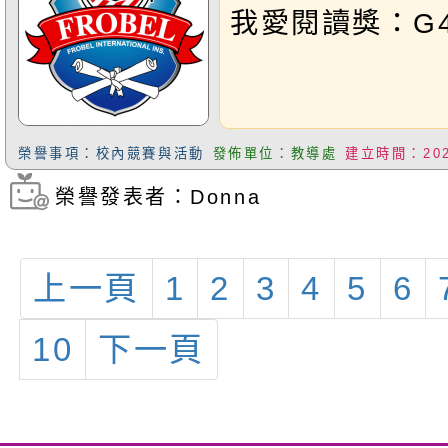
Ray；G3A梁
我愛閱讀獎：G4G
Athena；G4
HannahGrad
特優
榮譽事項：校內競賽與活動
發佈單位：教導處
建立時間：2025
Outstanding
榮譽發表者：Donna
瀏覽次數：234
秉祐Ziv優等
GoldenAwar
上一頁
1
2
3
4
5
6
Tina；G5A宋丞
等SilverAwa
10
下一頁
Angela；G6
Phoebe；G6
Apple