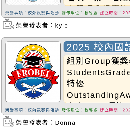
盾牌G2Freddi
人單項分組賽第
滿盾牌
榮譽事項：校外競賽與活動
發佈單位：教導處
建立時間：2025
次：第五名恭喜
G1SamuelM
榮譽發表者：kyle
瀏覽次數：278
牌G1EganMO
2025 校內
牌G2JayMOV
暨演講比賽
註：以上學生，
組別Group獲
十五日公開表揚
StudentsGra
一千元獎學金。
特優
即得滿分；以上
Outstanding
證號碼排序。
宣聿Chris優等
榮譽事項：校內競賽與活動
發佈單位：教導處
建立時間：2025
GoldenAwar
榮譽發表者：Donna
瀏覽次數：263
Deborah；G