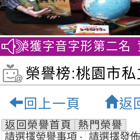
 榮獲字音字形第二名
賀~劍
榮譽榜:桃園市私
貝爾雙語小學-桃
回上一頁
返
質雙語小學
返回榮譽首頁
熱門榮譽
請選擇榮譽事項
請選擇發