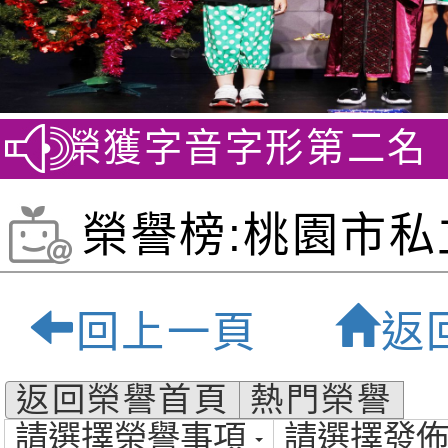
 榮獲字音字形第二名
賀~
榮譽榜:桃園市私
貝爾雙語小學-桃
回上一頁
返
質雙語小學
返回榮譽首頁
熱門榮譽
請選擇榮譽事項
請選擇發