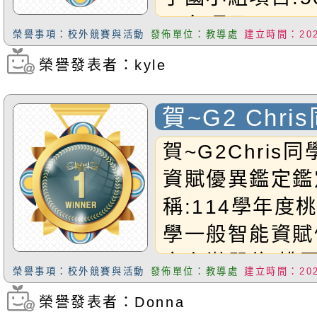
一名項目:100
榮譽事項：校外競賽與活動
發佈單位：教導處
建立時間：2025
項目:50M自由
榮譽發表者：kyle
瀏覽次數：1689
年級Brylee組
組項目:50M蛙
賀~G2 Chr
目:100M蛙式
國小資賦優異
賀~G2Chris
目:50M自由式
資賦優異鑑定鑑
級Bennett組
稱:114學年度
組項目:200M
學一般智能資賦
項目:50M自由
定主辦單位:桃園
禧得獎同學！
榮譽事項：校外競賽與活動
發佈單位：教導處
建立時間：2025
年度國民小學資
榮譽發表者：Donna
瀏覽次數：887