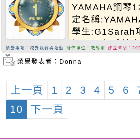
YAMAHA鋼琴
定名稱:YAMA
學生:G1Sara
鋼琴12級成績:
榮譽事項：校外競賽與活動
發佈單位：教導處
建立時間：2025
Sarah同學!
榮譽發表者：Donna
瀏覽次數：364
上一頁
1
2
3
4
5
6
10
下一頁