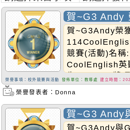
賀~G3 Andy
Cool Engli
賀~G3Andy榮
114CoolEng
競賽(活動)名稱:
CoolEnglis
生:G3Andy獎
榮譽事項：校外競賽與活動
發佈單位：教導處
建立時間：2025
恭禧Andy同學!
榮譽發表者：Donna
瀏覽次數：255
賀~G3 Andy
Violet通過
賀~G3Andy與G