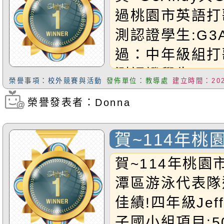
打歌與閱讀檢
過桃園市英語打
測認證學生:G3A
過：中年級組打
測認證學生:G5Vi
榮譽事項：校外競賽與活動
發佈單位：教導處
建立時間：2025
過：高年級組打
榮譽發表者：Donna
瀏覽次數：402
測認證恭禧以上
賀~114年桃
龍潭區游泳代
賀~114年桃園
賽 勇獲佳績!
潭區游泳代表隊
佳績!四年級Jeff
子國小組項目:5