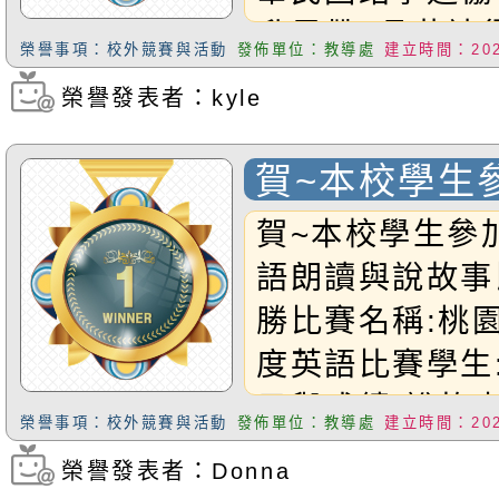
升黑帶1品恭禧
榮譽事項：校外競賽與活動
發佈單位：教導處
建立時間：2025
榮譽發表者：kyle
瀏覽次數：1023
賀~本校學生
市英語比賽 
賀~本校學生參
語朗讀與說故事
勝比賽名稱:桃園
度英語比賽學生:
目與成績:說故
榮譽事項：校外競賽與活動
發佈單位：教導處
建立時間：2025
學生:G4Luca
榮譽發表者：Donna
瀏覽次數：482
朗讀Ｃ組優勝恭