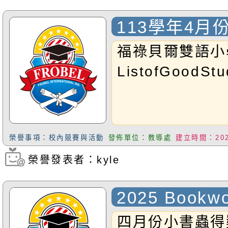
鑑定小組學生:G2
績結果與成績:
113學年4
績PR99.9恭禧C
福祿貝爾雙語小
友通過了初選與
ListofGoodStu
兩階段考驗,完
鑑定!!好棒棒!!
榮譽事項：校內競賽與活動
發佈單位：教導處
建立時間：2025
榮譽發表者：kyle
瀏覽次數：242
2025 Bookwo
四月份小書蟲得