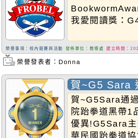
BookwormAward
我愛閱讀獎：G4
榮譽事項：校內競賽與活動
發佈單位：教導處
建立時間：2025
榮譽發表者：Donna
瀏覽次數：284
賀~G5 Sar
國技院跆拳道
賀~G5Sara
定 表現優異
院跆拳道黑帶1
優異!G5Sara
華民國跆拳道協