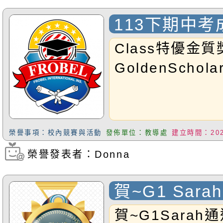
同學，福祿貝爾
113下期中
榮！
Class特優金質獎
GoldenScholar
榮譽事項：校內競賽與活動
發佈單位：教導處
建立時間：2025
榮譽發表者：Donna
瀏覽次數：445
賀~G1 Sara
YAMAHA鋼
賀~G1Sarah