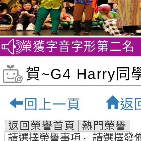
賽 榮獲字音字形第二名
賀~
賀~G4 Harry
SMC Regional 
回上一頁
返
新加坡數學競賽 
返回榮譽首頁
熱門榮譽
請選擇榮譽事項
請選擇發