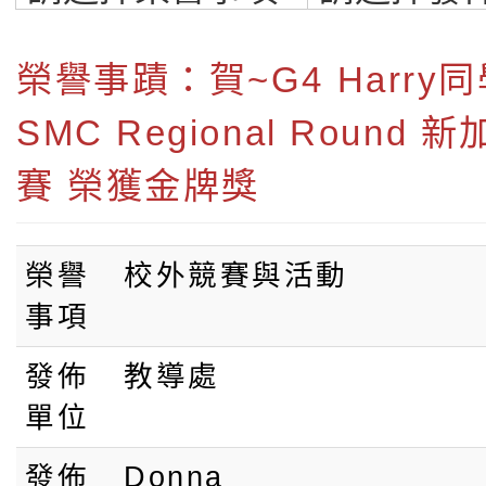
牌獎:桃園市私立
爾雙語小學-桃園
榮譽事蹟：賀~G4 Harry
SMC Regional Round
雙語小學
賽 榮獲金牌獎
榮譽
校外競賽與活動
事項
發佈
教導處
單位
發佈
Donna