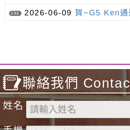
灣參賽
競賽 本校學生勇奪三金三銀一
2026-06-09
賀~G5 Ken
132
級聽力與閱讀檢定
聯絡我們 Contact
姓名