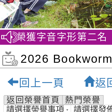
賽 榮獲字音字形第二名
賀~
2026 Bookworm
of April:桃園
回上一頁
返
貝爾雙語小學-桃
返回榮譽首頁
熱門榮譽
請選擇榮譽事項
請選擇發