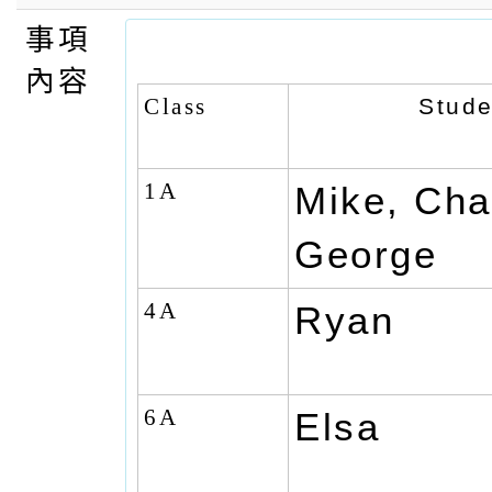
事項
內容
Class
Stude
1A
Mike, Char
George
4A
Ryan
6A
Elsa