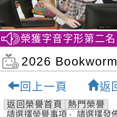
競賽 榮獲字音字形第二名
賀
2026 Bookworm
of February
回上一頁
返
福祿貝爾雙語小學
返回榮譽首頁
熱門榮譽
請選擇榮譽事項
請選擇發