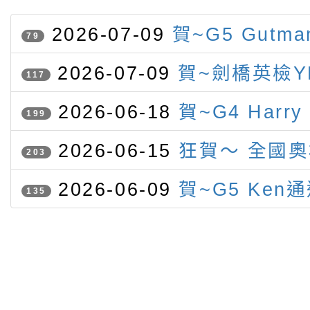
2026-07-09
賀~G5 Gutm
79
競賽 榮獲字音字形第二名
2026-07-09
賀~劍橋英檢Y
117
認證 表現優異（滿盾牌）名單
2026-06-18
賀~G4 Harry
199
Gutmann參加IMC榮獲一銀
2026-06-15
狂賀～ 全國
203
灣參賽
競賽 本校學生勇奪三金三銀一
2026-06-09
賀~G5 Ken
135
級聽力與閱讀檢定