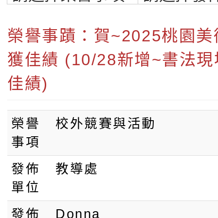
園市私立福祿貝
小學-桃園最優質
榮譽事蹟：賀~2025桃園美
獲佳績 (10/28新增~書法
學
佳績)
榮譽
校外競賽與活動
事項
發佈
教導處
單位
發佈
Donna