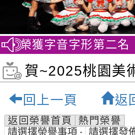
賽 榮獲字音字形第二名
賀
賀~2025桃園美
榮獲佳績 (10/2
回上一頁
返
法現場書寫比賽佳
返回榮譽首頁
熱門榮譽
請選擇榮譽事項
請選擇發