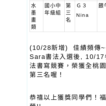
水
國小中
第
Ｇ３
餵
墨
年級組
三
Nina
畫
名
類
(10/28新增) 佳績頻傳
Sara書法入選後, 10/
法書寫競賽，榮獲全桃
第三名喔！
恭禧以上獲獎同學們！