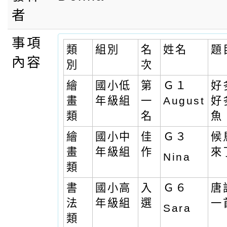
者
事項
類
組別
名
姓名
題
內容
別
次
繪
國小低
第
Ｇ１
好
畫
年級組
一
August
好
類
名
魚
繪
國小中
佳
Ｇ３
候
畫
年級組
作
來
Nina
類
書
國小高
入
Ｇ６
唐
法
年級組
選
一
Sara
類