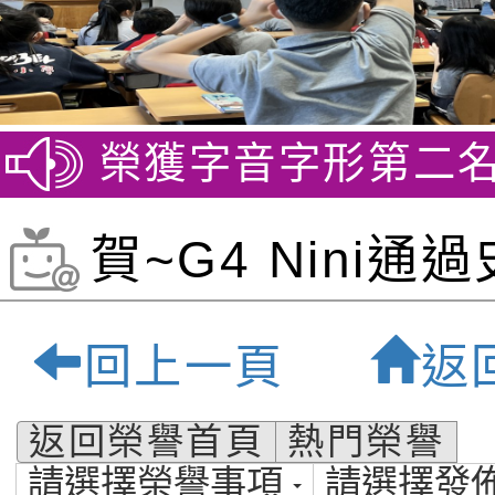
競賽 榮獲字音字形第二名
賀
賀~G4 Nini通
哈鋼琴第十三級檢
回上一頁
返
園市私立福祿貝
返回榮譽首頁
熱門榮譽
請選擇榮譽事項
請選擇發