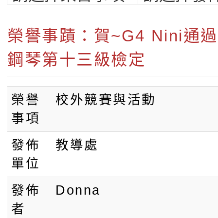
小學-桃園最優質
學
榮譽事蹟：賀~G4 Nini通
鋼琴第十三級檢定
榮譽
校外競賽與活動
事項
發佈
教導處
單位
發佈
Donna
者