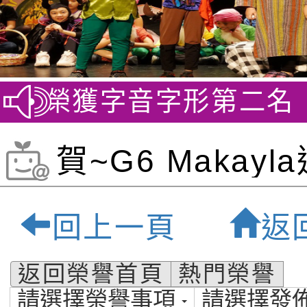
賽 榮獲字音字形第二名
賀
賀~G6 Makayl
坦巴哈鋼琴第十
回上一頁
返
定:桃園市私立福
返回榮譽首頁
熱門榮譽
請選擇榮譽事項
請選擇發