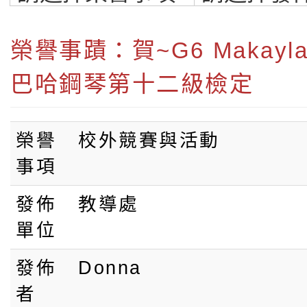
雙語小學-桃園最
語小學
榮譽事蹟：賀~G6 Makay
巴哈鋼琴第十二級檢定
榮譽
校外競賽與活動
事項
發佈
教導處
單位
發佈
Donna
者