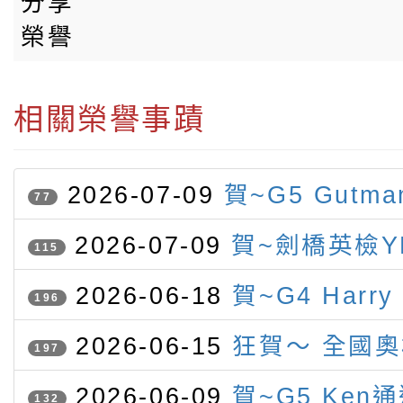
分享
榮譽
相關榮譽事蹟
2026-07-09
賀~G5 Gutm
77
競賽 榮獲字音字形第二名
2026-07-09
賀~劍橋英檢Y
115
認證 表現優異（滿盾牌）名單
2026-06-18
賀~G4 Harry
196
Gutmann參加IMC榮獲一銀
2026-06-15
狂賀～ 全國
197
灣參賽
競賽 本校學生勇奪三金三銀一
2026-06-09
賀~G5 Ken
132