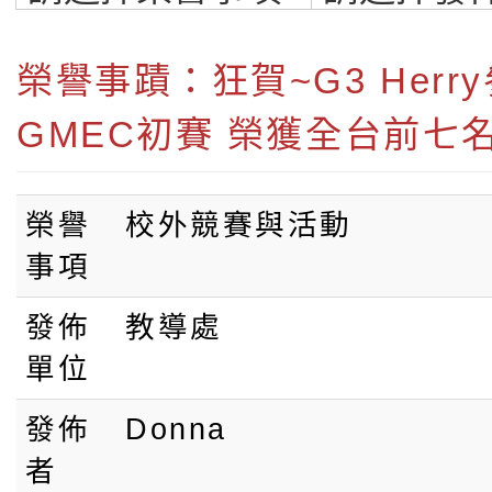
福祿貝爾雙語小學
最優質雙語小學
榮譽事蹟：狂賀~G3 Herry
GMEC初賽 榮獲全台前七
榮譽
校外競賽與活動
事項
發佈
教導處
單位
發佈
Donna
者