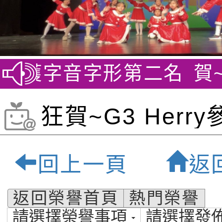
榮獲字音字形第二名
賀~劍
狂賀~G3 Herry
2025 GMEC初
回上一頁
返
全台前七名:桃園
返回榮譽首頁
熱門榮譽
請選擇榮譽事項
請選擇發