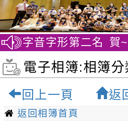
第二名
賀~劍橋英檢YLE
電子相簿:相簿分
修與研討-桃園最
回上一頁
返
語小學
返回相簿首頁