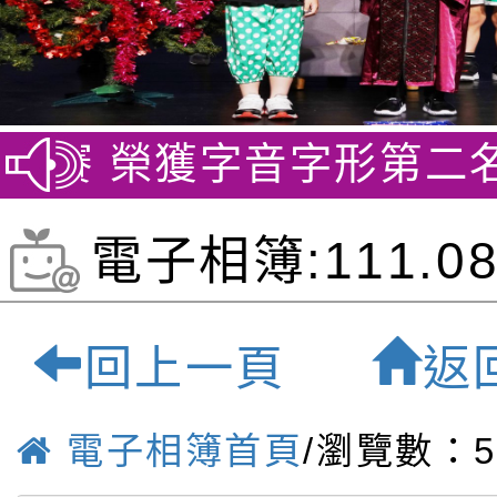
競賽 榮獲字音字形第二名
賀
電子相簿:111.08
師師訓-桃園最優
回上一頁
返
小學
電子相簿首頁
/瀏覽數：5