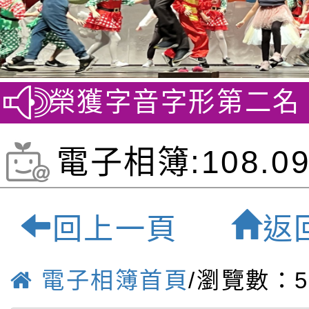
賽 榮獲字音字形第二名
賀~
電子相簿:108.09
上電子書說明會-
回上一頁
返
優質雙語小學
電子相簿首頁
/瀏覽數：5