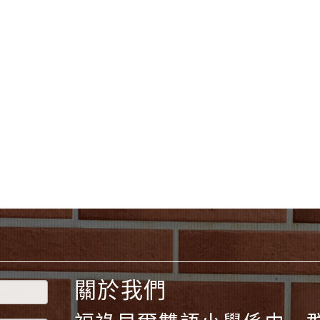
yc
10、Firefox、Google
 2.5.10
網站語系：zh-TW
eil網站設計工坊
計者：
徐嘉裕 Neilhsu
關於我們