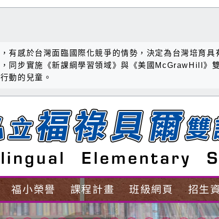
家，有感於台灣面臨國際化競爭的情勢，決定為台灣培育具
同步實施《新課綱學習領域》與《美國McGrawHill
際行動的兒童。
福小榮譽
課程計畫
班級網頁
招生