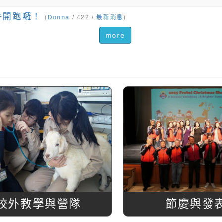
件開跑囉！
(
Donna
/ 422 /
最新消息
)
more
校外教學與營隊
節慶與發