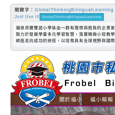
關鍵字：
GlobalThinkingBilingualLearning
Just Use it!
GlobalThinkingBilingualLearning
福祿貝爾雙語小學係由一群有理想與抱負的企業
致力於發展學童多元學習智慧，落實精緻小班教學，
締造走向成功的途徑，以培育具有全球視野與國
關於福小
福小報報
歡迎參觀：桃園市私立福