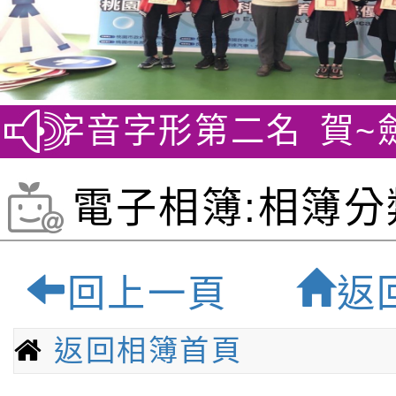
二名
賀~劍橋英檢YLE
電子相簿:相簿分
育與多元活動-桃
回上一頁
返
質雙語小學
返回相簿首頁