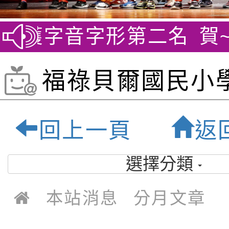
榮獲字音字形第二名
賀~劍橋
福祿貝爾國民小學
年度下學期2月
回上一頁
返
單(111年):桃
選擇分類
祿貝爾雙語小學-
本站消息
分月文章