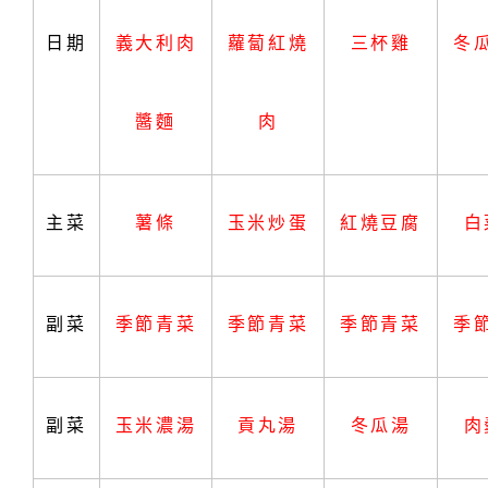
日期
義大利肉
蘿蔔紅燒
三杯雞
冬
醬麵
肉
主菜
薯條
玉米炒蛋
紅燒豆腐
白
副菜
季節青菜
季節青菜
季節青菜
季
副菜
玉米濃湯
貢丸湯
冬瓜湯
肉