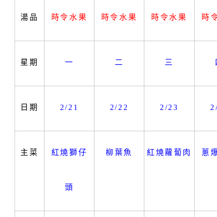
湯品
時令水果
時令水果
時令水果
時
星期
一
二
三
日期
2/21
2/22
2/23
2
主菜
紅燒獅仔
柳葉魚
紅燒蘿蔔肉
蔥
頭