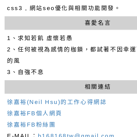
css3 , 網站seo優化與相關功能開發。
喜愛名言
1、求知若飢 虛懷若愚
2、任何被視為感情的枷鎖，都試著不因幸
的風
3、自強不息
相關連結
徐嘉裕(Neil Hsu)的工作心得網誌
徐嘉裕FB個人網頁
徐嘉裕FB粉絲團
E-MAIL：
b168168tw@gmail.com