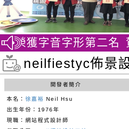
賽 榮獲字音字形第二名
賀~
neilfiestyc
徐嘉裕 Neil hsu
開發者簡介
本名：
徐嘉裕
Neil Hsu
出生年份：1976年
現職：網站程式設計師