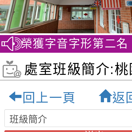
競賽 榮獲字音字形第二名
賀
處室班級簡介:桃
立福祿貝爾雙語小
回上一頁
返
園最優質雙語小