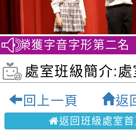
賽 榮獲字音字形第二名
賀~
處室班級簡介:處
表-桃園最優質雙
回上一頁
返
返回班級處室首