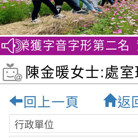
賽 榮獲字音字形第二名
賀~
陳金暖女士:處室
介頁面-桃園最優
回上一頁
返
小學