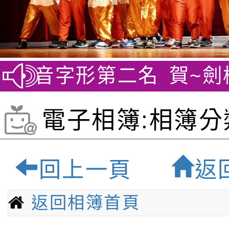
二名
賀~劍橋英檢YLE
電子相簿:相簿分
題報告-桃園最優
回上一頁
返
小學
返回相簿首頁