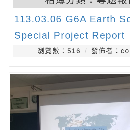
113.03.06 G6A Earth S
Special Project Report
瀏覽數：516
發佈者：con