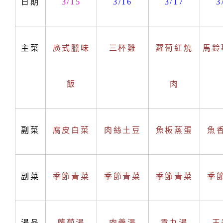
日期
3/15
3/16
3/17
3
主菜
廣式臘味
三杯雞
蘿蔔紅燒
馬鈴
飯
肉
副菜
腐皮白菜
肉絲土豆
魚板蒸蛋
魚
副菜
季節青菜
季節青菜
季節青菜
季
湯品
蘿蔔湯
肉羹湯
貢丸湯
玉