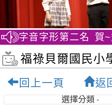
榮獲字音字形第二名
賀~劍
福祿貝爾國民小學
學年度下學期3
回上一頁
返
菜單 (110年):
選擇分類