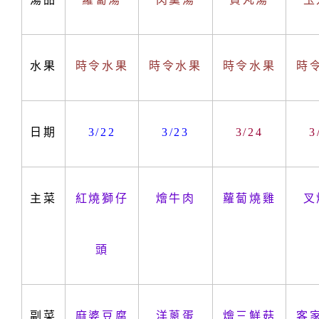
水果
時令水果
時令水果
時令水果
時
日期
3/22
3/23
3/24
3
主菜
紅燒獅仔
燴牛肉
蘿蔔燒雞
叉
頭
副菜
麻婆豆腐
洋蔥蛋
燴三鮮菇
客