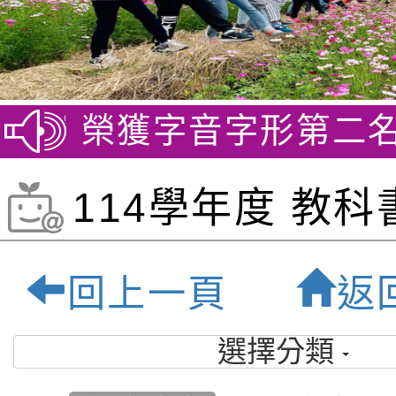
文競賽 榮獲字音字形第二名
114學年度 教
公告:桃園市私立
回上一頁
返
爾雙語小學-桃園
選擇分類