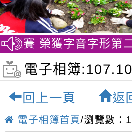
文競賽 榮獲字音字形第二名
電子相簿:107.10
師教材研討會-桃
回上一頁
返
質雙語小學
電子相簿首頁
/瀏覽數：1