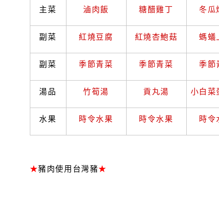
主菜
滷肉飯
糖醋雞丁
冬瓜
副菜
紅燒豆腐
紅燒杏鮑菇
螞蟻
副菜
季節青菜
季節青菜
季節
湯品
竹筍湯
貢丸湯
小白菜
水果
時令水果
時令水果
時令
★
豬肉使用台灣豬
★