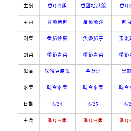
主食
香
Q
白飯
香甜地瓜飯
香
Q
主菜
蔥燒豬柳
蘿蔔燒雞
柳
副菜
番茄炒蛋
魚香茄子
玉米
副菜
季節青菜
季節青菜
季節
湯品
味噌豆腐湯
金針湯
黑
水果
時令水果
時令水果
時令
日期
6/24
6/25
6/
主食
香
Q
白飯
香
Q
白飯
香
Q