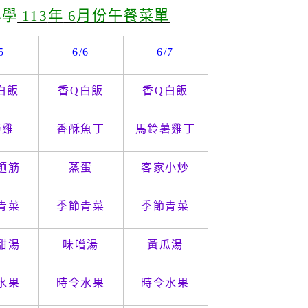
小學
113
年
6
月份午餐菜單
5
6/6
6/7
白飯
香
Q
白飯
香
Q
白飯
筍雞
香酥魚丁
馬鈴薯雞丁
麵筋
蒸蛋
客家小炒
青菜
季節青菜
季節青菜
甜湯
味噌湯
黃瓜湯
水果
時令水果
時令水果