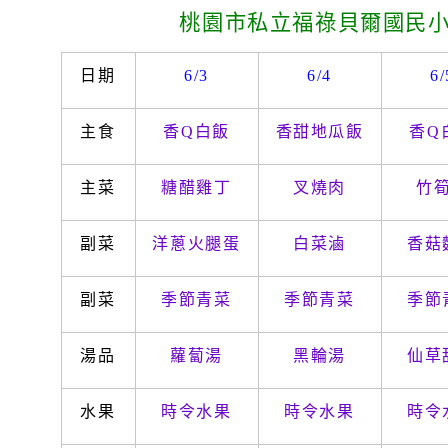
桃園市私立福祿貝爾國民
日期
6/3
6/4
6/
主食
香
Q
白飯
香甜地瓜飯
香
Q
主菜
糖醋雞丁
叉燒肉
竹
副菜
洋蔥
火腿蛋
白菜滷
香菇
副菜
季節青菜
季節青菜
季節
湯品
蘿蔔湯
黑輪湯
仙草
水果
時令水果
時令水果
時令