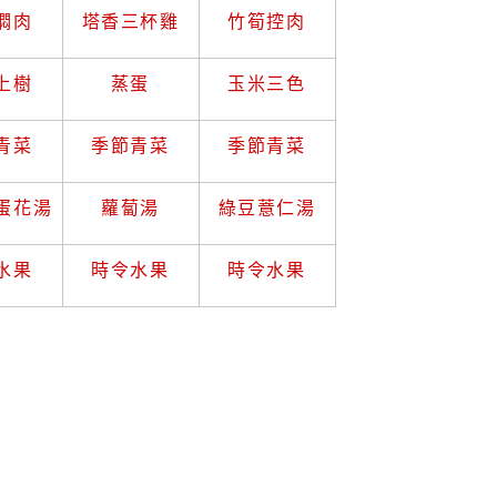
燜肉
塔香三杯雞
竹筍控肉
上樹
蒸蛋
玉米三色
青菜
季節青菜
季節青菜
蛋花湯
蘿蔔湯
綠豆薏仁湯
水果
時令水果
時令水果