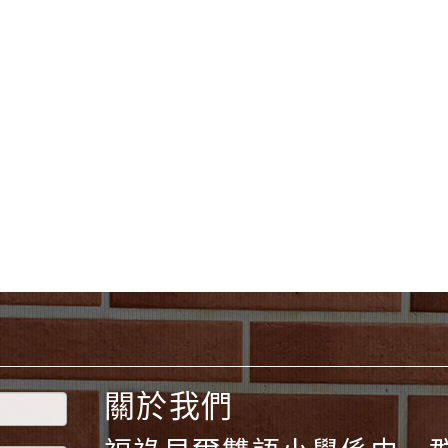
yc
10、Firefox、Google
 2.5.10
網站語系：zh-TW
eil網站設計工坊
計者：
徐嘉裕 Neilhsu
關於我們