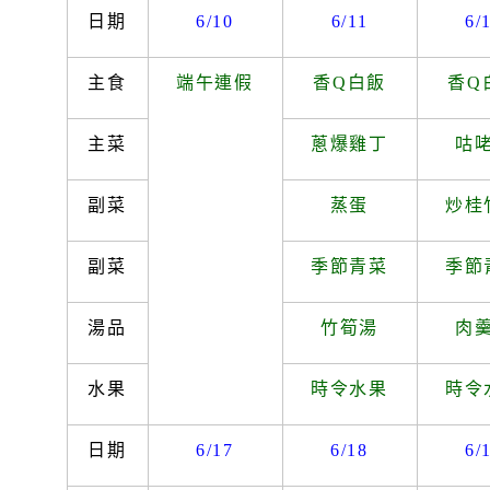
日期
6/10
6/11
6/
主食
端午連假
香
Q
白飯
香
Q
主菜
蔥爆雞丁
咕
副菜
蒸蛋
炒桂
副菜
季節青菜
季節
湯品
竹筍湯
肉
水果
時令水果
時令
日期
6/17
6/18
6/