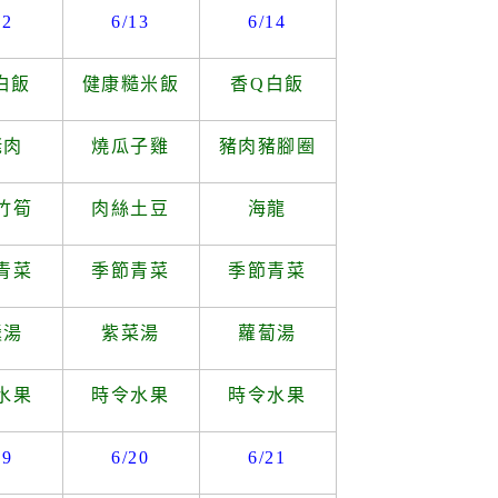
12
6/13
6/14
白飯
健康糙米飯
香
Q
白飯
咾肉
燒瓜子雞
豬肉豬腳圈
竹筍
肉絲土豆
海龍
青菜
季節青菜
季節青菜
羹湯
紫菜湯
蘿蔔湯
水果
時令水果
時令水果
19
6/20
6/21