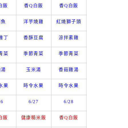
白飯
香
Q
白飯
香
Q
白飯
葉魚
洋芋燒雞
紅燒獅子頭
雞丁
香酥豆腐
涼拌素雞
青菜
季節青菜
季節青菜
輪湯
玉米湯
香菇雞湯
水果
時令水果
時令水果
26
6/27
6/28
白飯
健康糙米飯
香
Q
白飯