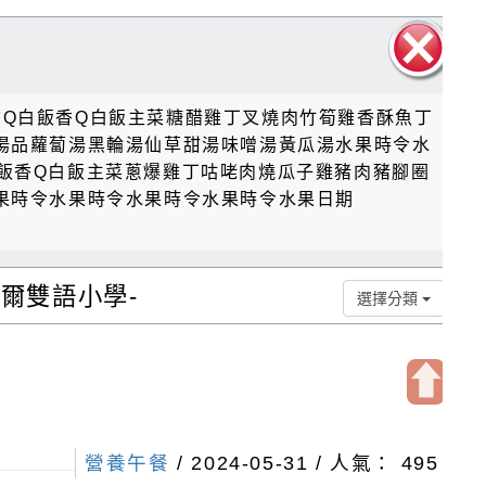
關閉區
白飯香Q白飯香Q白飯主菜糖醋雞丁叉燒肉竹筍雞香酥魚丁
塊
湯品蘿蔔湯黑輪湯仙草甜湯味噌湯黃瓜湯水果時令水
康糙米飯香Q白飯主菜蔥爆雞丁咕咾肉燒瓜子雞豬肉豬腳圈
果時令水果時令水果時令水果時令水果日期
貝爾雙語小學-
選擇分類
開
啟
營養午餐
/ 2024-05-31 / 人氣： 495
上