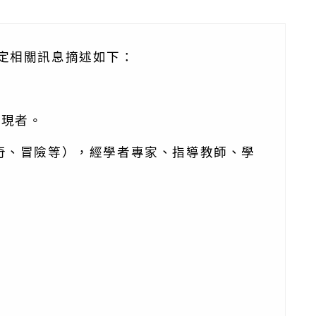
方
區
塊
鑑定相關訊息摘述如下：
表現者。
奇、冒險等），經學者專家、指導教師、學