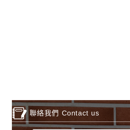
佈景版本：
neilfiest
適用瀏覽器：IE11、IE
Xoops版本：
XOOPS
Xoops
網站設計
：
N
Xoops網站佈景設
聯絡我們 Contact us