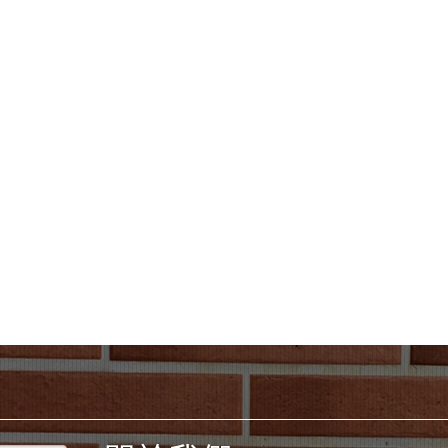
yc
10、Firefox、Google
 2.5.10
網站語系：zh-TW
eil網站設計工坊
計者：
徐嘉裕 Neilhsu