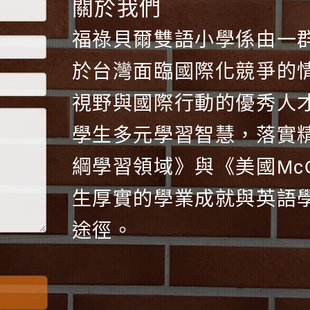
關於我們
福祿貝爾雙語小學係由一
於台灣面臨國際化競爭的
視野與國際行動的優秀人
學生多元學習智慧，落實
綱學習領域》與《美國McGr
生厚實的學業成就與英語
途徑。