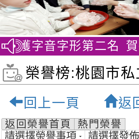
榮獲字音字形第二名
賀~劍橋
榮譽榜:桃園市私
貝爾雙語小學-桃
回上一頁
返
質雙語小學
返回榮譽首頁
熱門榮譽
請選擇榮譽事項
請選擇發