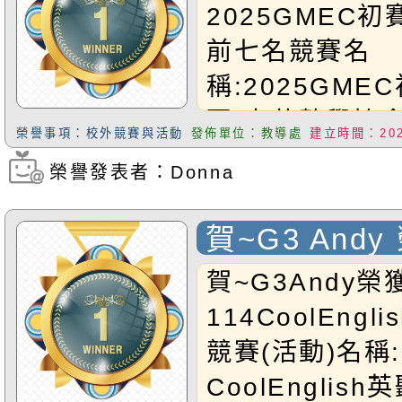
全台前七名
2025GMEC
前七名競賽名
稱:2025GME
區/中華數學協
榮譽事項：校外競賽與活動
發佈單位：教導處
建立時間：2025
生:G3Herry
榮譽發表者：Donna
瀏覽次數：447
數組金獎(全台
區數學組銅獎Ha
賀~G3 Andy
的表現，將代表
Cool Engli
賀~G3Andy榮
8/15-8/19G
114CoolEng
精英賽(香港總
競賽(活動)名稱:
Harry小朋友
CoolEnglis
之光,也是福小