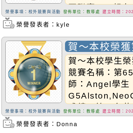
軍聯賽U12組名
榮譽事項：校外競賽與活動
發佈單位：教導處
建立時間：2025
禧得獎的同學！
榮譽發表者：kyle
瀏覽次數：656
賀～本校榮獲
三名
賀～本校學生榮
競賽名稱：第6
師：Angel學生
G5Alston,NeoG
成績：第三名恭
榮譽事項：校外競賽與活動
發佈單位：教導處
建立時間：2025
榮譽發表者：Donna
瀏覽次數：440