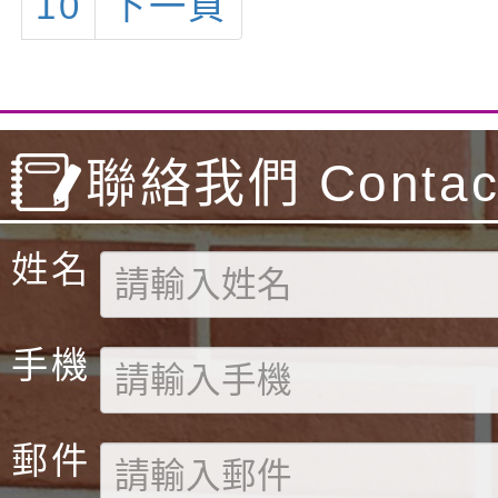
10
下一頁
級Bennett組
組項目:200M
項目:50M自由
禧得獎同學！
聯絡我們 Contact
姓名
手機
郵件