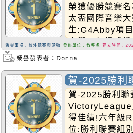
榮獲優勝競賽名稱
太盃國際音樂大
生:G4Abby項
小學四年級成績
榮譽事項：校外競賽與活動
發佈單位：教導處
建立時間：2025
恭禧Abby同學!
榮譽發表者：Donna
瀏覽次數：331
賀-2025勝利
Victory Le
賀-2025勝利聯
賽 奪得佳績!
VictoryLea
得佳績!六年級Ro
位:勝利聯賽組