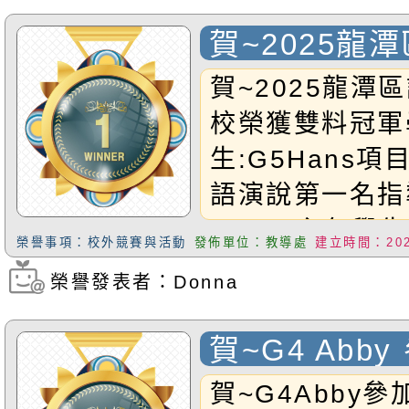
賀~2025龍
賽 本校榮獲
賀~2025龍潭
校榮獲雙料冠軍
生:G5Hans項
語演說第一名指
Selina主任學生
榮譽事項：校外競賽與活動
發佈單位：教導處
建立時間：2025
項目與成績:寫字
榮譽發表者：Donna
瀏覽次數：331
名指導教師:校長
以上兩位得獎學
賀~G4 Abb
比賽榮獲優勝
賀~G4Abby