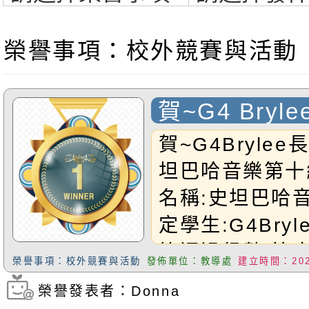
榮譽事項：校外競賽與活動
賀~G4 Bryl
過史坦巴哈音
賀~G4Bryle
檢定
坦巴哈音樂第十
名稱:史坦巴哈
定學生:G4Bryl
笛通過級數:第
榮譽事項：校外競賽與活動
發佈單位：教導處
建立時間：2025
Brylee小朋友~
榮譽發表者：Donna
瀏覽次數：316