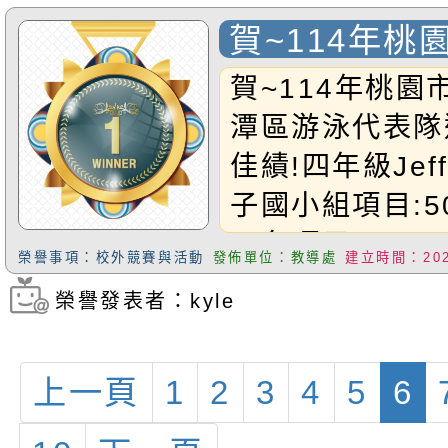
賀~114年桃
龍潭區游泳代
賀~114年桃園
賽 勇獲佳績!
潭區游泳代表隊
佳績!四年級Jeff
子國小組項目:5
一名項目:100
榮譽事項：校外競賽與活動
發佈單位：教導處
建立時間：2025
項目:50M自由
榮譽發表者：kyle
瀏覽次數：1686
年級Brylee組
組項目:50M蛙
上一頁
1
2
3
4
5
6
目:100M蛙式
目:50M自由式