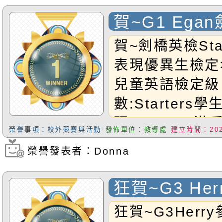
賀~G1 Ega
Starters
賀~劍橋英檢Sta
表現優異生檢定
兒童英語檢定級
數:Starters
現:G1Egan滿
榮譽事項：校外競賽與活動
發佈單位：教導處
建立時間：2025
校內獎學金一千
榮譽發表者：Donna
瀏覽次數：326
Egan小朋友喔!
狂賀~G3 He
2025 GME
狂賀~G3Herr