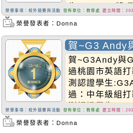
生:G3Andy獎
榮譽事項：校外競賽與活動
發佈單位：教導處
建立時間：2025
恭禧Andy同學!
榮譽發表者：Donna
瀏覽次數：253
賀~G3 Andy
Violet通過
賀~G3Andy與G
打歌與閱讀檢
過桃園市英語打
測認證學生:G3A
過：中年級組打
測認證學生:G5Vi
榮譽事項：校外競賽與活動
發佈單位：教導處
建立時間：2025
過：高年級組打
榮譽發表者：Donna
瀏覽次數：402
測認證恭禧以上