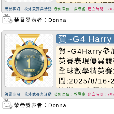
與成績:幼兒鋼
榮譽事項：校外競賽與活動
發佈單位：教導處
建立時間：2025
三名學生:G2Sa
榮譽發表者：Donna
瀏覽次數：1303
成績:一年級鋼
勝學生:G3Chr
賀~G4 Har
績:二年級鋼琴
數學精英賽 
賀~G4Harry
名學生:G4Bo
英賽表現優異競賽
二三年級流行鋼
全球數學精英賽
學生:G5Alys
間:2025/8/16
績:四年級鋼琴
澳洲,亞塞拜然,
名學生:G6Ya
榮譽事項：校外競賽與活動
發佈單位：教導處
建立時間：2025
印尼,澳門,馬來
績:五年級流行
榮譽發表者：Donna
瀏覽次數：553
灣,泰國,越南,