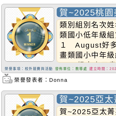
賀~2025桃
榮獲佳績 (10
類別組別名次姓
書法現場書寫
類國小低年級組
１ August
畫類國小中年級
Nina候鳥來了
榮譽事項：校外競賽與活動
發佈單位：教導處
建立時間：2025
高年級組入選Ｇ６
榮譽發表者：Donna
瀏覽次數：849
詩一首水墨畫類
組第三名Ｇ３Ni
賀~2025亞
(10/28新增)
大賽 表現優
賀~2025亞太
本校G6Sara