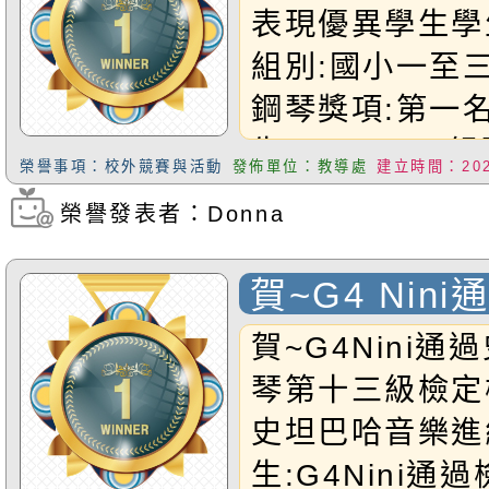
表現優異學生學生
後,10/17參
組別:國小一至
寫競賽，榮獲全
鋼琴獎項:第一
書法第三名喔！
生:G5Brylee
獎同學們！福小
榮譽事項：校外競賽與活動
發佈單位：教導處
建立時間：2025
至六年級長笛獎
榮!!
榮譽發表者：Donna
瀏覽次數：322
恭禧以上得獎同
賀~G4 Nin
哈鋼琴第十三
賀~G4Nini
琴第十三級檢定
史坦巴哈音樂進
生:G4Nini通