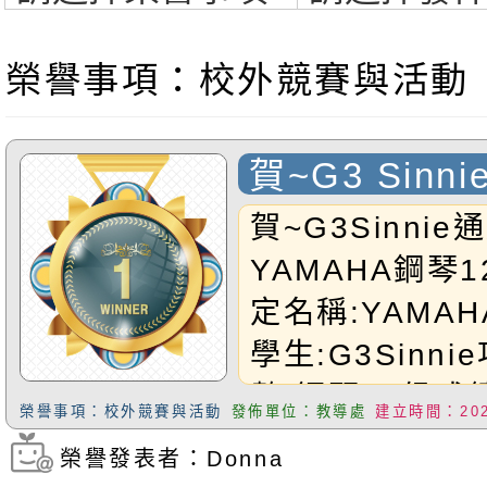
榮譽事項：校外競賽與活動
賀~G3 Sinn
YAMAHA鋼
賀~G3Sinnie
YAMAHA鋼琴
定名稱:YAMA
學生:G3Sinn
數:鋼琴12級成
榮譽事項：校外競賽與活動
發佈單位：教導處
建立時間：2025
Sinnie同學!
榮譽發表者：Donna
瀏覽次數：288