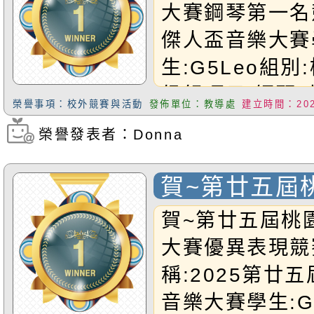
大賽鋼琴第一名
傑人盃音樂大賽
生:G5Leo組
級組項目:鋼琴(
榮譽事項：校外競賽與活動
發佈單位：教導處
建立時間：2025
績:第一名恭禧L
榮譽發表者：Donna
瀏覽次數：266
賀~第廿五屆
音樂大賽 優異
賀~第廿五屆桃
9/15增新)
大賽優異表現競
稱:2025第廿
音樂大賽學生:G1