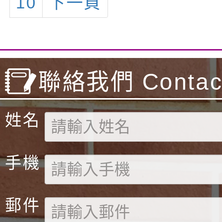
10
下一頁
TMT數學檢測成
獲卓越證書(全
前前3%-10%
書(凡國小三年
聯絡我們 Contact
成績排序在前20
Harry小朋友!
姓名
手機
郵件