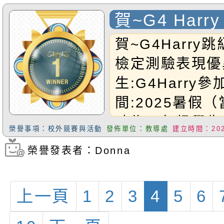
恭禧以上獲獎同
參賽學生:G4Ha
賀~G4 Har
現:1.Mathema
數學檢定測驗
賀~G4Harry
(TOP25%)2.Ol
檢定測驗表現優
組銀獎(TOP25
生:G4Harry參
代表團小3組的第
間:2025暑假（
的優異表現，我
時為三年級學生
榮譽事項：校外競賽與活動
發佈單位：教導處
建立時間：2025
四年級程度檢測
榮譽發表者：Donna
瀏覽次數：748
AML數學檢測
榮獲Ｈ
上一頁
1
2
3
4
5
6
onorRollCerti
為前百分之八)