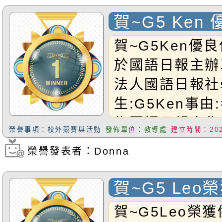
賀~G5 Ken
刊登於國語日
賀~G5Ken優
於國語日報主辦
法人國語日報社
生:G5Ken事由
為國語日報小作家
榮譽事項：校外競賽與活動
發佈單位：教導處
建立時間：2025
優良作品於114
榮譽發表者：Donna
瀏覽次數：213
刊出。恭禧Ken
賀~G5 Le
音樂大賽 鋼
賀~G5Leo榮