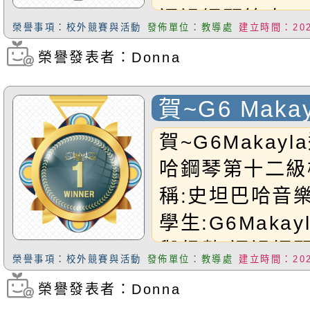
通過鋼琴第十三
榮譽事項：校外競賽與活動
發佈單位：教導處
建立時間：2025
Nini小朋友!
榮譽發表者：Donna
瀏覽次數：212
賀~G6 Maka
坦巴哈鋼琴第
賀~G6Makay
定
哈鋼琴第十二級
稱:史坦巴哈音
學生:G6Maka
與級數:通過鋼
榮譽事項：校外競賽與活動
發佈單位：教導處
建立時間：2025
檢定恭禧Makay
榮譽發表者：Donna
瀏覽次數：210