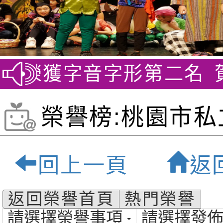
 榮獲字音字形第二名
賀~劍
榮譽榜:桃園市私
貝爾雙語小學-桃
回上一頁
返
質雙語小學
返回榮譽首頁
熱門榮譽
請選擇榮譽事項
請選擇發