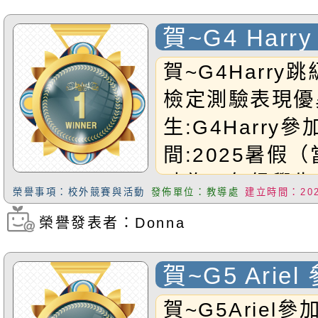
灣,泰國,越南,
恭禧以上獲獎同
參賽學生:G4Ha
賀~G4 Har
現:1.Mathema
數學檢定測驗
賀~G4Harry
(TOP25%)2.Ol
檢定測驗表現優
組銀獎(TOP25
生:G4Harry參
代表團小3組的第
間:2025暑假（
的優異表現，我
時為三年級學生
榮譽事項：校外競賽與活動
發佈單位：教導處
建立時間：2025
四年級程度檢測
榮譽發表者：Donna
瀏覽次數：748
AML數學檢測
榮獲Ｈ
賀~G5 Arie
onorRollCerti
吉他大賽 榮
賀~G5Ariel