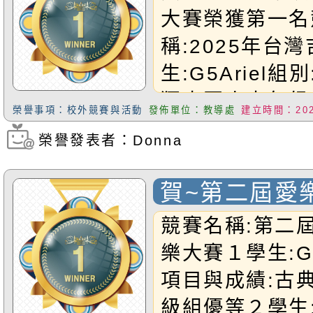
為前百分之八)
大賽榮獲第一名
TMT數學檢測成
稱:2025年台
獲卓越證書(全
生:G5Ariel組
前前3%-10%
獨奏國小中年級
書(凡國小三年
榮譽事項：校外競賽與活動
發佈單位：教導處
建立時間：2025
一名恭禧Ariel
成績排序在前20
榮譽發表者：Donna
瀏覽次數：504
Harry小朋友!
賀~第二屆愛
大賽優異生 (9
競賽名稱:第二
樂大賽１學生:G2
項目與成績:古
級組優等２學生:G