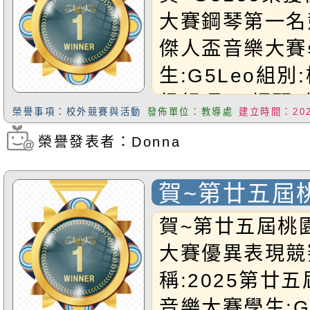
大賽鋼琴第一名
傑人盃音樂大賽
生:G5Leo組
級組項目:鋼琴(
榮譽事項：校外競賽與活動
發佈單位：教導處
建立時間：2025
績:第一名恭禧L
榮譽發表者：Donna
瀏覽次數：266
賀~第廿五屆
音樂大賽 優異
賀~第廿五屆桃
9/15增新)
大賽優異表現競
稱:2025第廿
音樂大賽學生:G1