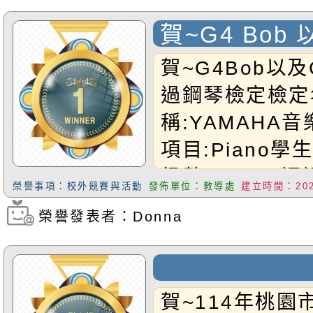
賀~G4 Bob 
Yang通過鋼
賀~G4Bob以及
過鋼琴檢定檢定
稱:YAMAHA
項目:Piano
級數:G4Bob
榮譽事項：校外競賽與活動
發佈單位：教導處
建立時間：2025
G6Yang通過
榮譽發表者：Donna
瀏覽次數：194
以上同學!!
賀~114年桃園