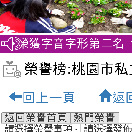
 榮獲字音字形第二名
賀~劍
榮譽榜:桃園市私
貝爾雙語小學-桃
回上一頁
返
質雙語小學
返回榮譽首頁
熱門榮譽
請選擇榮譽事項
請選擇發