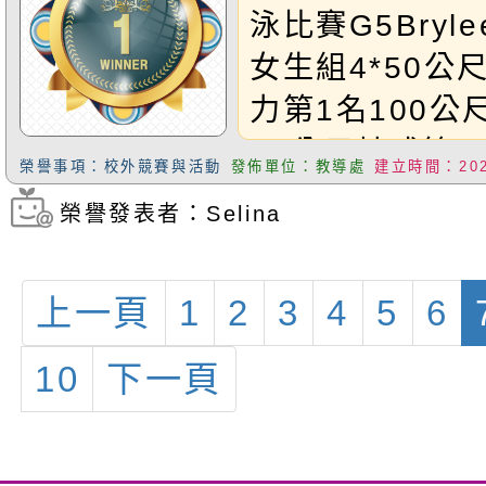
泳比賽G5Bryl
女生組4*50公
力第1名100公
50公尺蛙式第4
榮譽事項：校外競賽與活動
發佈單位：教導處
建立時間：2025
名;G5Jeffre
榮譽發表者：Selina
瀏覽次數：180
組4*50公尺混
名50公尺仰式第
上一頁
1
2
3
4
5
6
尺仰式第5名;G4B
榮獲國小男生組4
10
下一頁
自由式接力第5