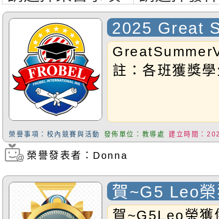
2025 Great 
GreatSummerVa
註：各班獲獎學
榮譽事項：校內競賽與活動
發佈單位：教導處
建立時間：2025
榮譽發表者：Donna
瀏覽次數：294
賀~G5 Le
音樂大賽 鋼
賀~G5Leo榮