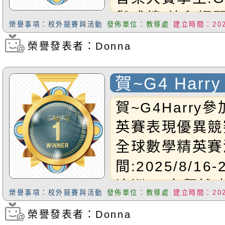
與成績:幼兒鋼
榮譽事項：校外競賽與活動
發佈單位：教導處
建立時間：2025
三名學生:G2Sa
榮譽發表者：Donna
瀏覽次數：1303
成績:一年級鋼
勝學生:G3Chr
賀~G4 Har
績:二年級鋼琴
數學精英賽 
賀~G4Harry
名學生:G4Bo
英賽表現優異競賽
二三年級流行鋼
全球數學精英賽
學生:G5Alys
間:2025/8/16
績:四年級鋼琴
澳洲,亞塞拜然,
名學生:G6Ya
榮譽事項：校外競賽與活動
發佈單位：教導處
建立時間：2025
印尼,澳門,馬來
績:五年級流行
榮譽發表者：Donna
瀏覽次數：553