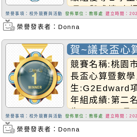
項目與成績:小
榮譽事項：校外競賽與活動
發佈單位：教導處
建立時間：2025
組第一名3學生:
榮譽發表者：Donna
瀏覽次數：450
目與成績:爵士
優等恭禧以上兩
賀~議長盃心
比賽 優異學
競賽名稱:桃園市
長盃心算暨數學
生:G2Edwar
年組成績:第二名
生:G2Curry
榮譽事項：校外競賽與活動
發佈單位：教導處
建立時間：2025
級組成績:第三
榮譽發表者：Donna
瀏覽次數：257
兩位小朋友!