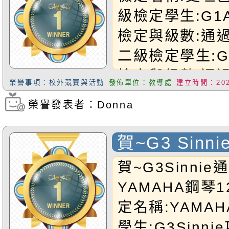
檢定
級檢定學生:G1A
檢定與級數:通
二級檢定學生:G4
檢定與級數:通
榮譽事項：校外競賽與活動
發佈單位：教導處
建立時間：2025
二級檢定恭禧以
榮譽發表者：Donna
瀏覽次數：316
友!
賀~G3 Sinn
YAMAHA鋼
賀~G3Sinnie
YAMAHA鋼琴
定名稱:YAMA
學生:G3Sinn