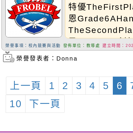
特優TheFirstP
恩Grade6AH
TheSecondPl
予、Brylee孫婕
榮譽事項：校內競賽與活動
發佈單位：教導處
建立時間：2025
妍、Cindy蒲
榮譽發表者：Donna
瀏覽次數：344
Honorablemen
劉馥宇、Eudor
上一頁
1
2
3
4
5
6
Grade6AEl
Angela劉虹均頒
10
下一頁