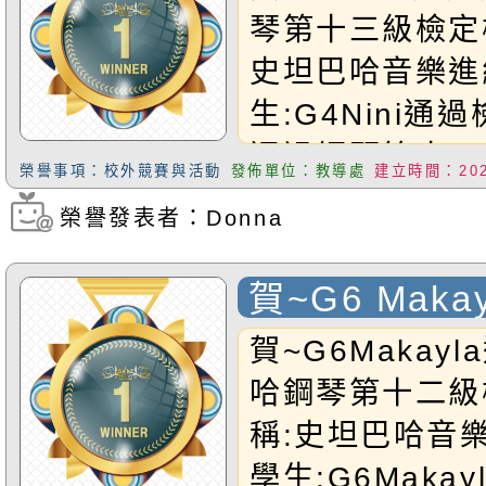
琴第十三級檢定
史坦巴哈音樂進
生:G4Nini通
通過鋼琴第十三
榮譽事項：校外競賽與活動
發佈單位：教導處
建立時間：2025
Nini小朋友!
榮譽發表者：Donna
瀏覽次數：207
賀~G6 Maka
坦巴哈鋼琴第
賀~G6Makay
定
哈鋼琴第十二級
稱:史坦巴哈音
學生:G6Maka