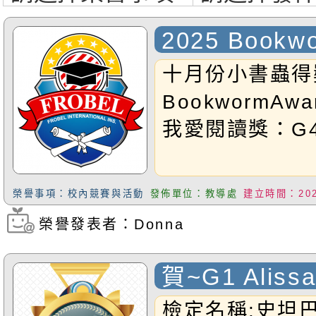
2025 Bookwo
十月份小書蟲得
BookwormAwar
我愛閱讀獎：G4H
榮譽事項：校內競賽與活動
發佈單位：教導處
建立時間：2025
榮譽發表者：Donna
瀏覽次數：192
賀~G1 Alissa
Rita通過史
檢定名稱:史坦