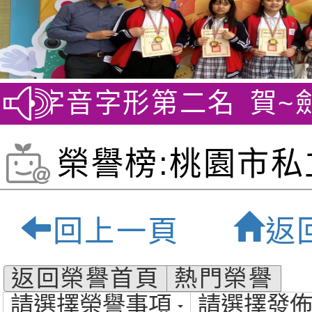
字音字形第二名
賀~劍橋英
榮譽榜:桃園市私
貝爾雙語小學-桃
回上一頁
返
質雙語小學
返回榮譽首頁
熱門榮譽
請選擇榮譽事項
請選擇發