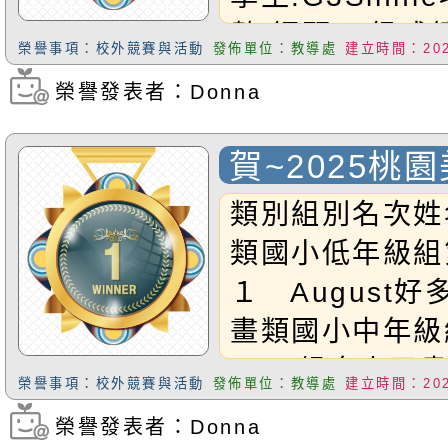
數:鋼琴12級成
榮譽事項：校外競賽與活動
發佈單位：教導處
建立時間：2025
Sinnie同學!
榮譽發表者：Donna
瀏覽次數：284
賀~2025桃
榮獲佳績 (10
類別組別名次姓
書法現場書寫
類國小低年級組
１ August
畫類國小中年級
Nina候鳥來了
榮譽事項：校外競賽與活動
發佈單位：教導處
建立時間：2025
高年級組入選Ｇ６
榮譽發表者：Donna
瀏覽次數：844