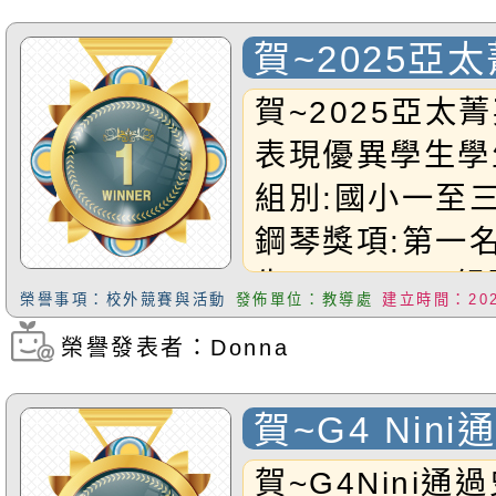
詩一首水墨畫類
組第三名Ｇ３Ni
賀~2025亞
(10/28新增)
大賽 表現優
賀~2025亞太
本校G6Sara
表現優異學生學生
後,10/17參
組別:國小一至
寫競賽，榮獲全
鋼琴獎項:第一
書法第三名喔！
生:G5Brylee
獎同學們！福小
榮譽事項：校外競賽與活動
發佈單位：教導處
建立時間：2025
至六年級長笛獎
榮!!
榮譽發表者：Donna
瀏覽次數：319
恭禧以上得獎同
賀~G4 Nin
哈鋼琴第十三
賀~G4Nini