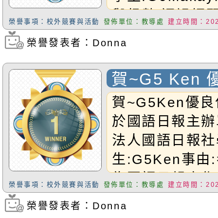
與級數:通過鋼
榮譽事項：校外競賽與活動
發佈單位：教導處
建立時間：2025
檢定恭禧Makay
榮譽發表者：Donna
瀏覽次數：206
賀~G5 Ken
刊登於國語日
賀~G5Ken優
於國語日報主辦
法人國語日報社
生:G5Ken事由
為國語日報小作家
榮譽事項：校外競賽與活動
發佈單位：教導處
建立時間：2025
優良作品於114
榮譽發表者：Donna
瀏覽次數：210
刊出。恭禧Ken