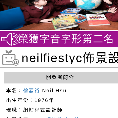
賽 榮獲字音字形第二名
賀
neilfiestyc
徐嘉裕 Neil hsu
開發者簡介
本名：
徐嘉裕
Neil Hsu
出生年份：1976年
現職：網站程式設計師