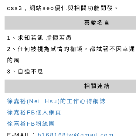
css3 , 網站seo優化與相關功能開發。
喜愛名言
1、求知若飢 虛懷若愚
2、任何被視為感情的枷鎖，都試著不因幸
的風
3、自強不息
相關連結
徐嘉裕(Neil Hsu)的工作心得網誌
徐嘉裕FB個人網頁
徐嘉裕FB粉絲團
E-MAIL：
b168168tw@gmail.com