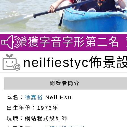
賽 榮獲字音字形第二名
賀~
neilfiestyc
徐嘉裕 Neil hsu
開發者簡介
本名：
徐嘉裕
Neil Hsu
出生年份：1976年
現職：網站程式設計師