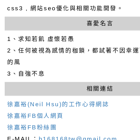
css3 , 網站seo優化與相關功能開發。
喜愛名言
1、求知若飢 虛懷若愚
2、任何被視為感情的枷鎖，都試著不因幸
的風
3、自強不息
相關連結
徐嘉裕(Neil Hsu)的工作心得網誌
徐嘉裕FB個人網頁
徐嘉裕FB粉絲團
E-MAIL：
b168168tw@gmail.com